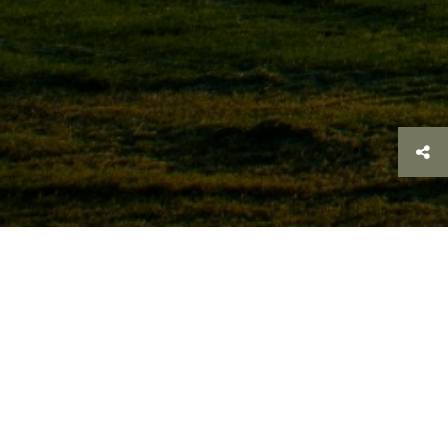
Zurück
>
Impressum
Impressum
Stichting Achterhoek Toerisme
IJsselkade 17