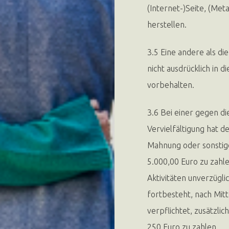
(Internet-)Seite, (M
herstellen.
3.5 Eine andere als di
nicht ausdrücklich in
vorbehalten.
3.6 Bei einer gegen 
Vervielfältigung hat 
Mahnung oder sonstige
5.000,00 Euro zu zahl
Aktivitäten unverzügli
fortbesteht, nach Mitt
verpflichtet, zusätzli
250 Euro zu zahlen.