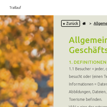
Traillauf
Zurück
>
Allgem
Allgemei
Geschäft
1. DEFINITIONEN
1.1 Besucher = jeder, 
besucht oder (einen Te
Informationen = Daten
Abbildungen, Dateien, 
Toerisme befinden.
VVV = eine der ortsans